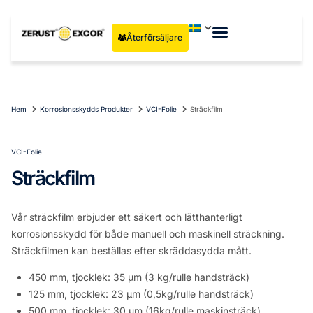
Återförsäljare
Hem
Korrosionsskydds Produkter
VCI-Folie
Sträckfilm
VCI-Folie
Sträckfilm
Vår sträckfilm erbjuder ett säkert och lätthanterligt
korrosionsskydd för både manuell och maskinell sträckning.
Sträckfilmen kan beställas efter skräddasydda mått.
450 mm, tjocklek: 35 µm (3 kg/rulle handsträck)
125 mm, tjocklek: 23 µm (0,5kg/rulle handsträck)
500 mm, tjocklek: 30 µm (16kg/rulle maskinsträck)