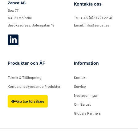
Zerust AB
Kontakta oss
Box 77
431 21 Mölndal
Tel: + 46 (0)31 721 22 40
Besöksadress: Jolengatan 19
Email: info@zerust.se
Produkter och ÅF
Information
Teknik & Tillämpning
Kontakt
Korrosionsskyddande Produkter
Service
Nedladdningar
Våra återförsäljare
Om Zerust
Globala Partners