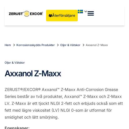
Återförsäljare
Hem
Korrosionsskydds Produkter
Oljor & Vätskor
Axxanol Z-Maxx
Oljor & Vätskor
Axxanol Z-Maxx
ZERUST®/EXCOR® Axxanol™ Z-Maxx Anti-Corrosion Grease
Series består av två produkter, Axxanol™ Z-Maxx och Z-Maxx
LV. Z-Maxx är ett tjockt NLGI 2-fett och erbjuds också som ett
fett med lägre viskositet (LV) NLGI 0-som är utformat för
smidighet och lätt smörjning.
Egenskaper: