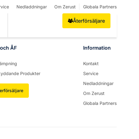
rvice
Nedladdningar
Om Zerust
Globala Partners
Återförsäljare
 och ÅF
Information
llämpning
Kontakt
kyddande Produkter
Service
Nedladdningar
erförsäljare
Om Zerust
Globala Partners