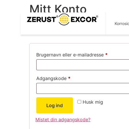
Mitt Konto
Korrosi
Log ind
Brugernavn eller e-mailadresse
*
Adgangskode
*
Husk mig
Log ind
Mistet din adgangskode?