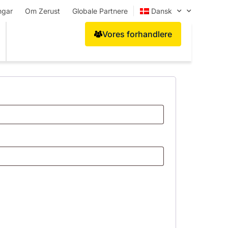
ngar
Om Zerust
Globale Partnere
Dansk
Vores forhandlere