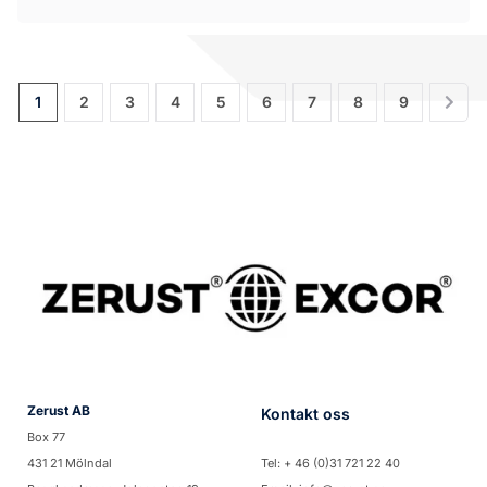
1
2
3
4
5
6
7
8
9
Zerust AB
Kontakt oss
Box 77
431 21 Mölndal
Tel: + 46 (0)31 721 22 40